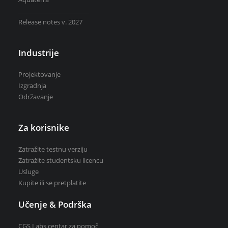
_______________________
Release notes v. 2027
Industrije
Zatražite testnu verziju
Zatražite studentsku licencu
Projektovanje
Kupite ili se pretplatite
Izgradnja
Održavanje
Za korisnike
Zatražite testnu verziju
Zatražite studentsku licencu
Usluge
Kupite ili se pretplatite
Učenje & Podrška
CGS Labs centar za pomoč