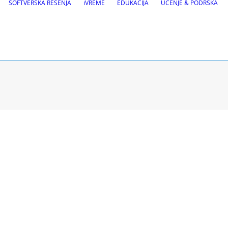
SOFTVERSKA REŠENJA
iVREME
EDUKACIJA
UČENJE & PODRŠKA
Održavanje pu
a puteva
VEDRA Putevi
Putno-meteorološke sta
gnalizacije
VEDRA Opštine
 Site design i BIM alati
leznica
Zatražite testnu verziju