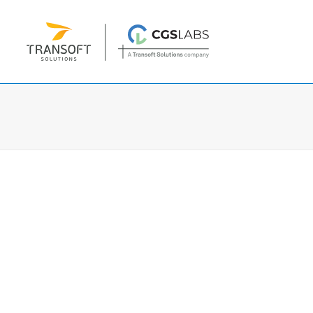
Projektovanje
Plateia
| Projektovanje i rekonstrukcij
Autopath
| Provera prohodnosti vozila
Autosign
| Projektovanje saobraćajne si
Traffic Collection
| Autopath, Autosign,
Ferrovia
| Projektovanje i održavanje že