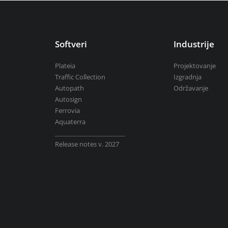
Aquaterra
| Projektovanje i uređivanj
Mike by DHI
| Simulacije u hidrotehnic
Softveri
Industrije
Plateia
Projektovanje
BricsCAD
| 2D i 3D projektovanje
Traffic Collection
Izgradnja
Autopath
Održavanje
Autosign
Ferrovia
Aquaterra
Svi softveri
_______________________
Release notes v. 2027