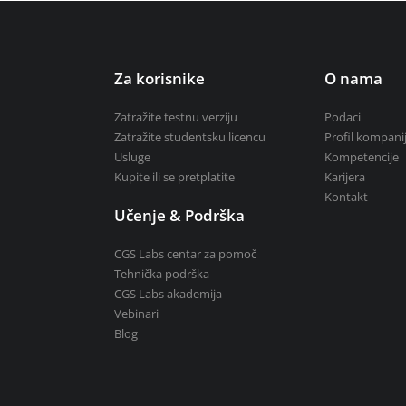
Zatražite studentsku licenc
e vodotokova
Kupite ili se pretplatite
i
Za korisnike
O nama
Zatražite testnu verziju
Podaci
Zatražite studentsku licencu
Profil kompani
Usluge
Kompetencije
Kupite ili se pretplatite
Karijera
Kontakt
Učenje & Podrška
CGS Labs centar za pomoč
Tehnička podrška
CGS Labs akademija
Vebinari
Blog