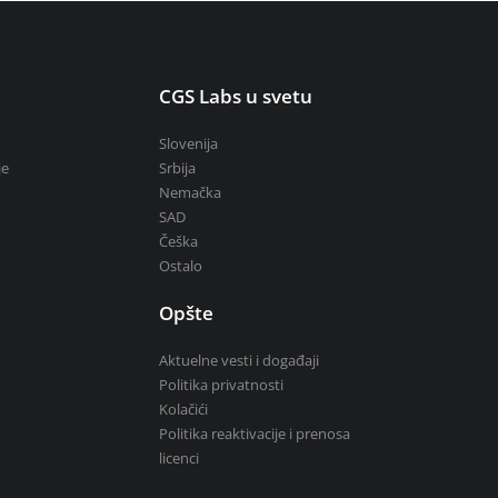
u
CGS Labs u svetu
Slovenija
je
Srbija
Nemačka
SAD
Češka
Ostalo
Opšte
Aktuelne vesti i događaji
Politika privatnosti
Kolačići
Politika reaktivacije i prenosa
licenci