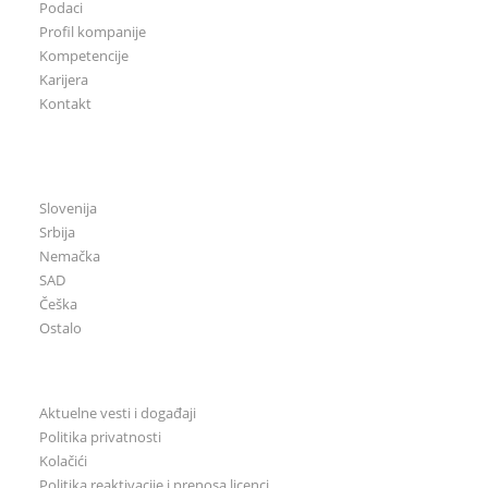
Podaci
Profil kompanije
Kompetencije
Karijera
Kontakt
CGS Labs u svetu
Slovenija
Srbija
Nemačka
SAD
Češka
Ostalo
Opšte
Aktuelne vesti i događaji
Politika privatnosti
Kolačići
Politika reaktivacije i prenosa licenci