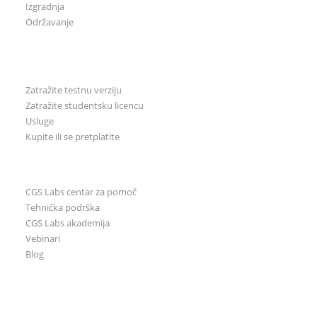
Izgradnja
Održavanje
Za korisnike
Zatražite testnu verziju
Zatražite testnu verziju
Zatražite studentsku licencu
Zatražite studentsku licencu
Kupite ili se pretplatite
Usluge
Kupite ili se pretplatite
Učenje & Podrška
CGS Labs centar za pomoč
Tehnička podrška
CGS Labs akademija
Vebinari
Blog
O nama