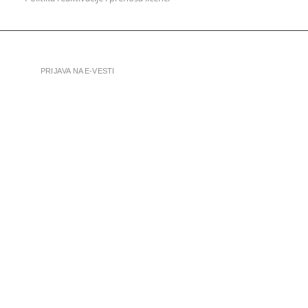
PRIJAVA NA E-VESTI
LINKEDIN
YOUTUBE
FACEBOOK
TWITTER