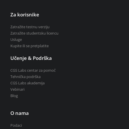
Za korisnike
Zatražite testnu verziju
Zatražite studentsku licencu
Zatražite testnu verziju
Usluge
Zatražite studentsku licencu
Kupite ili se pretplatite
Kupite ili se pretplatite
Učenje & Podrška
CGS Labs centar za pomoč
Tehnička podrška
CGS Labs akademija
Vebinari
Blog
O nama
Podaci