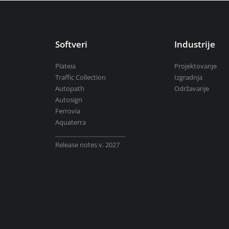
Aquaterra
| Projektovanje i uređivanj
Mike by DHI
| Simulacije u hidrotehnic
Softveri
Industrije
Plateia
Projektovanje
BricsCAD
| 2D i 3D projektovanje
Traffic Collection
Izgradnja
Autopath
Održavanje
Autosign
Ferrovia
Aquaterra
Svi softveri
_______________________
Release notes v. 2027