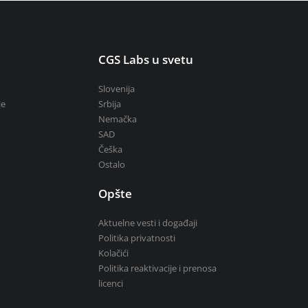
u
CGS Labs u svetu
Slovenija
je
Srbija
Nemačka
SAD
Češka
Ostalo
Opšte
Aktuelne vesti i događaji
Politika privatnosti
Kolačići
Politika reaktivacije i prenosa
licenci