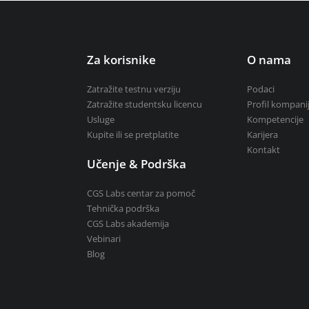
Zatražite studentsku licenc
e vodotokova
Kupite ili se pretplatite
i
Za korisnike
O nama
Zatražite testnu verziju
Podaci
Zatražite studentsku licencu
Profil kompani
Usluge
Kompetencije
Kupite ili se pretplatite
Karijera
Kontakt
Učenje & Podrška
CGS Labs centar za pomoč
Tehnička podrška
CGS Labs akademija
Vebinari
Blog