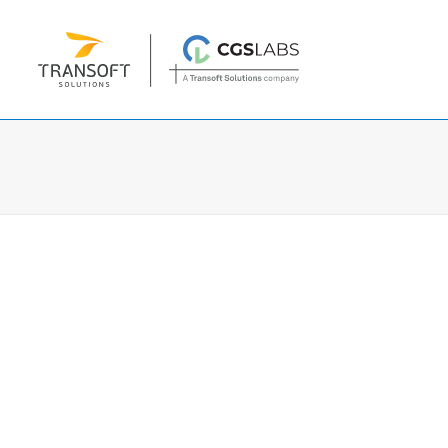
Projektovanje
Plateia
| Projektovanje i rekonstrukcij
Autopath
| Provera prohodnosti vozila
Autosign
| Projektovanje saobraćajne si
Traffic Collection
| Autopath, Autosign,
Ferrovia
| Projektovanje i održavanje že