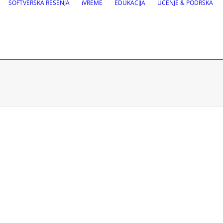
SOFTVERSKA REŠENJA
iVREME
EDUKACIJA
UČENJE & PODRŠKA
Održavanje pu
a puteva
VEDRA Putevi
Putno-meteorološke sta
gnalizacije
VEDRA Opštine
 Site design i BIM alati
leznica
Zatražite testnu verziju