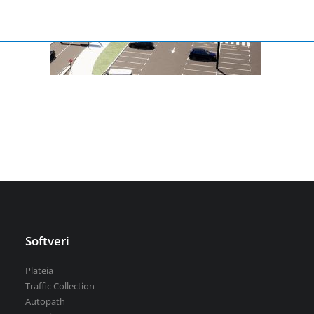
Aquaterra
| Projektovanje i uređivanje vodotokova
Mike by DHI
| Simulacije u hidrotehnici
BricsCAD
| 2D i 3D projektovanje
Svi softveri
Održavanje puteva
Softveri
Plateia
VEDRA Putevi
Traffic Collection
Putno-meteorološke stanice
Autopath