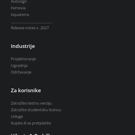
VEDRA Opštine
Autosign
Ferrovia
Aquaterra
_______________________
Release notes v. 2027
Zatražite testnu verziju
Industrije
Zatražite studentsku licencu
Kupite ili se pretplatite
Projektovanje
Izgradnja
Održavanje
Za korisnike
Zatražite testnu verziju
Zatražite studentsku licencu
Usluge
Kupite ili se pretplatite