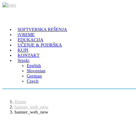
SOFTVERSKA REŠENJA
iVREME
EDUKACIJA
UČENJE & PODRŠKA
KUPI
KONTAKT
Srpski
English
Slovenian
German
Czech
banner_web_new
Home
banner_web_new
banner_web_new
Softveri