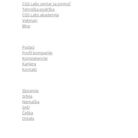
CGS Labs centar za pomoč
Tehnička podrška
CGS Labs akademija
Vebinari
Blog
O nama
Podaci
Profil kompanije
Kompetencije
Karijera
Kontakt
CGS Labs u svetu
Slovenija
Srbija
Nemačka
SAD
Češka
Ostalo
Opšte