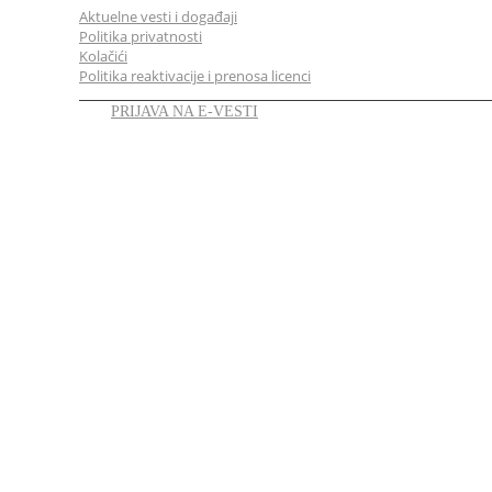
Aktuelne vesti i događaji
Politika privatnosti
Kolačići
Politika reaktivacije i prenosa licenci
PRIJAVA NA E-VESTI
LINKEDIN
YOUTUBE
FACEBOOK
TWITTER
Zastupamo
Projektovanje