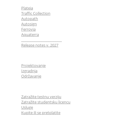
Plateia
Traffic Collection
Autopath
Autosign
Ferrovia
Aquaterra
_______________________
Release notes v. 2027
Industrije
Projektovanje
Izgradnja
Održavanje
Za korisnike
Zatražite testnu verziju
Zatražite studentsku licencu
Usluge
Kupite ili se pretplatite
Učenje & Podrška