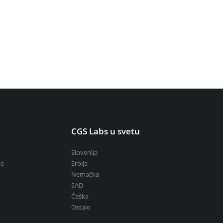
u
CGS Labs u svetu
Slovenija
je
Srbija
Nemačka
SAD
Češka
Ostalo