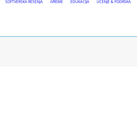
SOFTVERSKA REŠENJA
iVREME
EDUKACIJA
UČENJE & PODRŠKA
Održavanje pu
a puteva
VEDRA Putevi
Putno-meteorološke sta
gnalizacije
VEDRA Opštine
 Site design i BIM alati
leznica
Zatražite testnu verziju