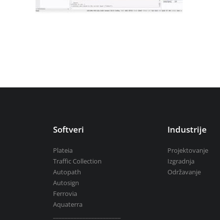
Aquaterra
| Projektovanje i uređivanj
Mike by DHI
| Simulacije u hidrotehnic
BricsCAD
| 2D i 3D projektovanje
Svi softveri
Softveri
Industrije
Plateia
Projektovanje
Traffic Collection
Izgradnja
Autopath
Održavanje
Autosign
Ferrovia
Aquaterra
_______________________