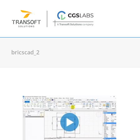
bricscad_2
Projektovanje
Plateia
| Projektovanje i rekonstrukcij
Autopath
| Provera prohodnosti vozila
Autosign
| Projektovanje saobraćajne si
Traffic Collection
| Autopath, Autosign,
Ferrovia
| Projektovanje i održavanje že