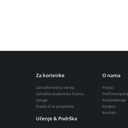
Zatražite studentsku licenc
e vodotokova
Kupite ili se pretplatite
i
Za korisnike
O nama
Zatražite testnu verziju
Podaci
Zatražite studentsku licencu
Profil kompani
Usluge
Kompetencije
Kupite ili se pretplatite
Karijera
Kontakt
Učenje & Podrška