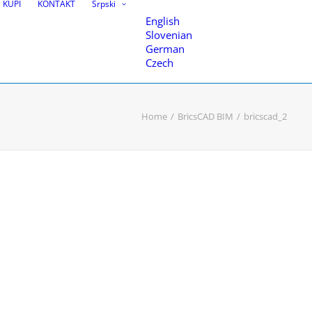
KUPI
KONTAKT
Srpski
English
Slovenian
German
Czech
Home
BricsCAD BIM
bricscad_2
teva
nice