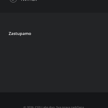
Zastupamo
©
2026, CGS Labs doo. Sva prava zadržana.