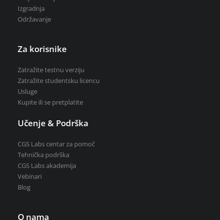
Izgradnja
Održavanje
Za korisnike
Zatražite testnu verziju
Zatražite testnu verziju
Zatražite studentsku licencu
Zatražite studentsku licencu
Kupite ili se pretplatite
Usluge
Kupite ili se pretplatite
Učenje & Podrška
CGS Labs centar za pomoč
Tehnička podrška
CGS Labs akademija
Vebinari
Blog
O nama