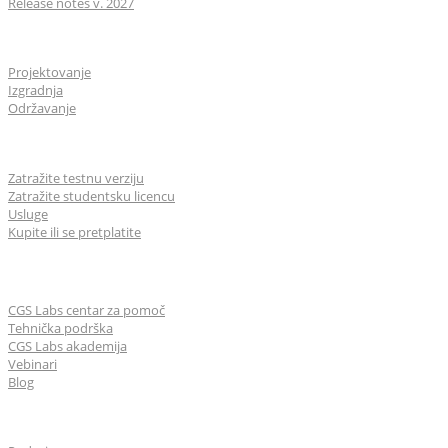
Release notes v. 2027
Industrije
Projektovanje
Izgradnja
Održavanje
Za korisnike
Zatražite testnu verziju
Zatražite studentsku licencu
Usluge
Kupite ili se pretplatite
Učenje & Podrška
CGS Labs centar za pomoč
Tehnička podrška
CGS Labs akademija
Vebinari
Blog
O nama