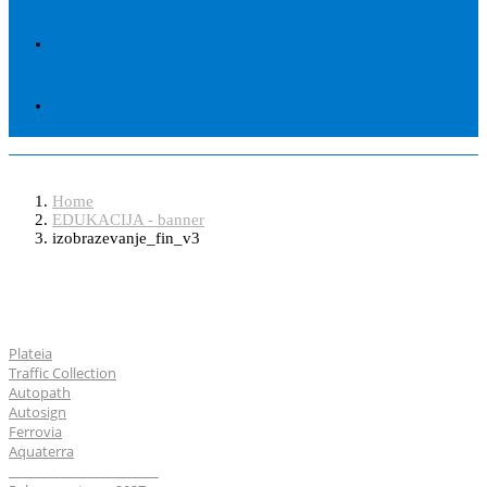
izobrazevanje_fin_v3
Home
EDUKACIJA - banner
izobrazevanje_fin_v3
Softveri
Plateia
Traffic Collection
Autopath
Autosign
Ferrovia
Aquaterra
_______________________