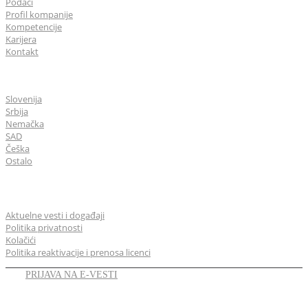
Podaci
Profil kompanije
Kompetencije
Karijera
Kontakt
CGS Labs u svetu
Slovenija
Srbija
Nemačka
SAD
Češka
Ostalo
Opšte
Aktuelne vesti i događaji
Politika privatnosti
Kolačići
Politika reaktivacije i prenosa licenci
PRIJAVA NA E-VESTI
LINKEDIN
YOUTUBE