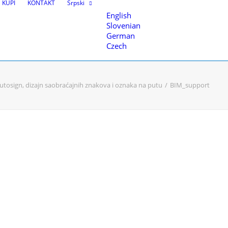
KUPI
KONTAKT
Srpski
English
Slovenian
German
Czech
utosign, dizajn saobraćajnih znakova i oznaka na putu
BIM_support
teva
nice