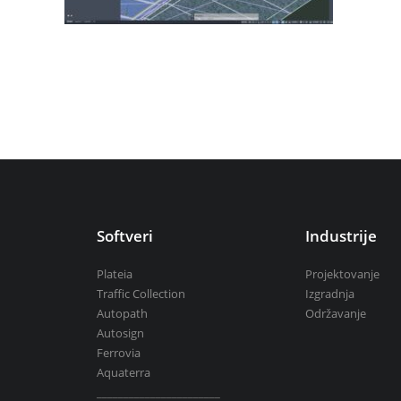
Aquaterra
| Projektovanje i uređivanj
Mike by DHI
| Simulacije u hidrotehnic
BricsCAD
| 2D i 3D projektovanje
Svi softveri
Softveri
Industrije
Plateia
Projektovanje
Traffic Collection
Izgradnja
Autopath
Održavanje
Autosign
Ferrovia
Aquaterra
_______________________