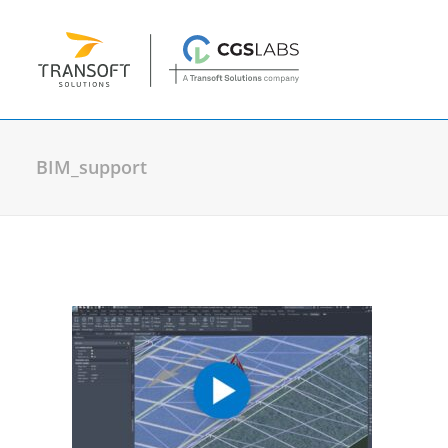
BIM_support
Projektovanje
Plateia
| Projektovanje i rekonstrukcij
Autopath
| Provera prohodnosti vozila
Autosign
| Projektovanje saobraćajne si
Traffic Collection
| Autopath, Autosign,
Ferrovia
| Projektovanje i održavanje že