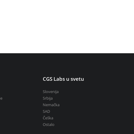
u
CGS Labs u svetu
Slovenija
je
Srbija
Nemačka
SAD
Češka
Ostalo