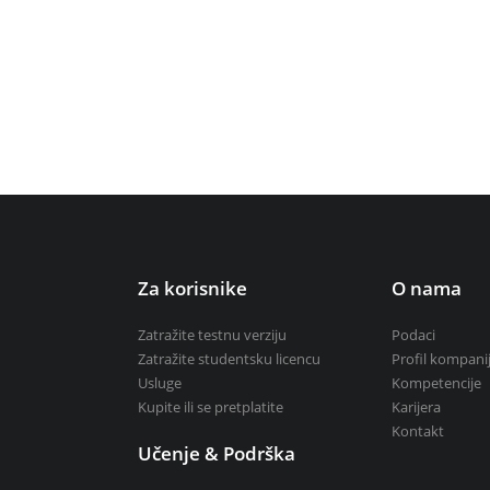
Zatražite studentsku licenc
e vodotokova
Kupite ili se pretplatite
i
Za korisnike
O nama
Zatražite testnu verziju
Podaci
Zatražite studentsku licencu
Profil kompani
Usluge
Kompetencije
Kupite ili se pretplatite
Karijera
Kontakt
Učenje & Podrška