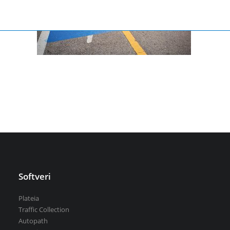
Aquaterra
| Projektovanje i uređivanje vodotokova
Mike by DHI
| Simulacije u hidrotehnici
BricsCAD
| 2D i 3D projektovanje
Svi softveri
Održavanje puteva
Softveri
VEDRA Putevi
Plateia
Putno-meteorološke stanice
Traffic Collection
Autopath
VEDRA Opštine