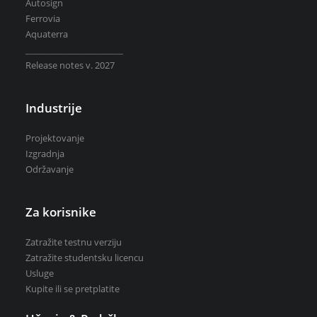
Autosign
Ferrovia
Aquaterra
_______________________
Release notes v. 2027
Zatražite testnu verziju
Zatražite studentsku licencu
Industrije
Kupite ili se pretplatite
Projektovanje
Izgradnja
Održavanje
Za korisnike
Zatražite testnu verziju
Zatražite studentsku licencu
Usluge
Kupite ili se pretplatite