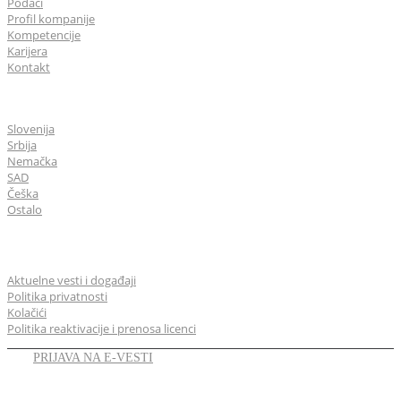
Podaci
Profil kompanije
Kompetencije
Karijera
Kontakt
CGS Labs u svetu
Slovenija
Srbija
Nemačka
SAD
Češka
Ostalo
Opšte
Aktuelne vesti i događaji
Politika privatnosti
Kolačići
Politika reaktivacije i prenosa licenci
PRIJAVA NA E-VESTI
LINKEDIN
YOUTUBE