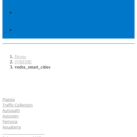
vedra_smart_cities
Home
iVREME
vedra_smart_cities
Softveri
Plateia
Traffic Collection
Autopath
Autosign
Ferrovia
Aquaterra
_______________________