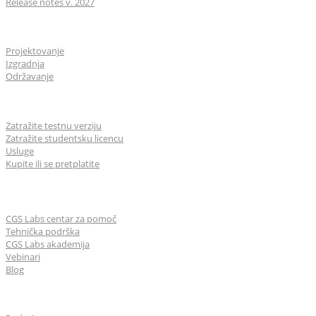
Release notes v. 2027
Industrije
Projektovanje
Izgradnja
Održavanje
Za korisnike
Zatražite testnu verziju
Zatražite studentsku licencu
Usluge
Kupite ili se pretplatite
Učenje & Podrška
CGS Labs centar za pomoč
Tehnička podrška
CGS Labs akademija
Vebinari
Blog
O nama