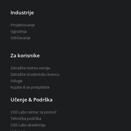
Industrije
Projektovanje
Izgradnja
Zatražite testnu verziju
Održavanje
Zatražite studentsku licencu
Kupite ili se pretplatite
Za korisnike
Zatražite testnu verziju
Zatražite studentsku licencu
Usluge
Kupite ili se pretplatite
Učenje & Podrška
CGS Labs centar za pomoč
Tehnička podrška
CGS Labs akademija