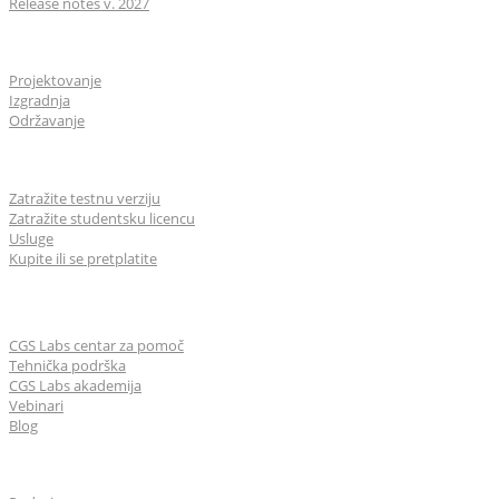
Release notes v. 2027
Industrije
Projektovanje
Izgradnja
Održavanje
Za korisnike
Zatražite testnu verziju
Zatražite studentsku licencu
Usluge
Kupite ili se pretplatite
Učenje & Podrška
CGS Labs centar za pomoč
Tehnička podrška
CGS Labs akademija
Vebinari
Blog
O nama