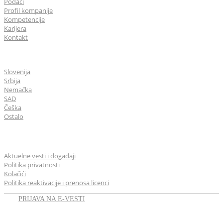
Podaci
Profil kompanije
Kompetencije
Karijera
Kontakt
CGS Labs u svetu
Slovenija
Srbija
Nemačka
SAD
Češka
Ostalo
Opšte
Aktuelne vesti i događaji
Politika privatnosti
Kolačići
Politika reaktivacije i prenosa licenci
PRIJAVA NA E-VESTI
LINKEDIN
YOUTUBE