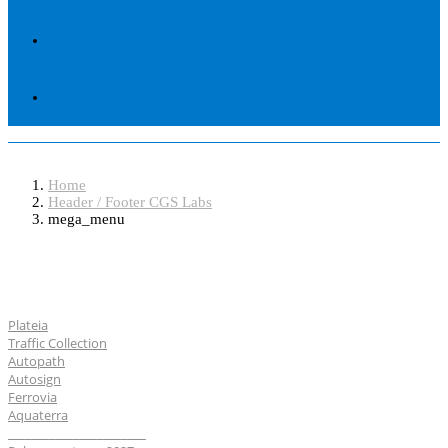
mega_menu
Home
Header / Footer CGS Labs
mega_menu
Softveri
Plateia
Traffic Collection
Autopath
Autosign
Ferrovia
Aquaterra
_______________________